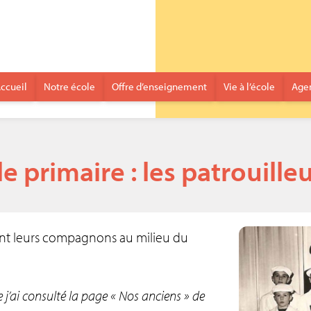
ccueil
Notre école
Offre d’enseignement
Vie à l’école
Age
e primaire : les patrouilleu
ent leurs compa­gnons au milieu du
 j’ai consulté la page « Nos anciens » de