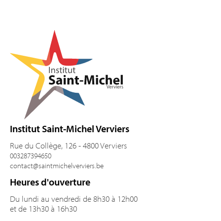
Pied de page
Institut Saint-Michel Verviers
Rue du Collège, 126 - 4800 Verviers
003287394650
contact@saintmichelverviers.be
Heures d'ouverture
Du lundi au vendredi de 8h30 à 12h00
et de 13h30 à 16h30