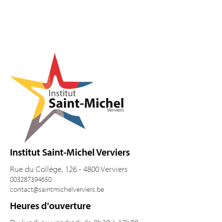
Pied de page
Institut Saint-Michel Verviers
Rue du Collège, 126 - 4800 Verviers
003287394650
contact@saintmichelverviers.be
Heures d'ouverture