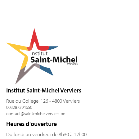
Pied de page
Institut Saint-Michel Verviers
Rue du Collège, 126 - 4800 Verviers
003287394650
contact@saintmichelverviers.be
Heures d'ouverture
Du lundi au vendredi de 8h30 à 12h00