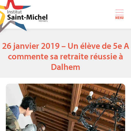
MENU
26 janvier 2019 – Un élève de 5e A
commente sa retraite réussie à
Dalhem