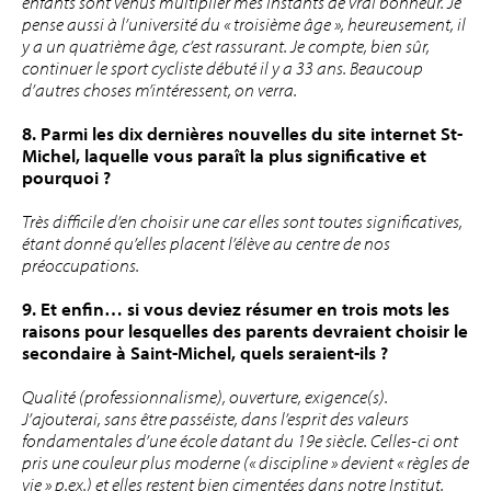
enfants sont venus multiplier mes instants de vrai bonheur. Je
pense aussi à l’université du « troisième âge », heureusement, il
y a un quatrième âge, c’est rassurant. Je compte, bien sûr,
continuer le sport cycliste débuté il y a 33 ans. Beaucoup
d’autres choses m’intéressent, on verra.
8. Parmi les dix dernières nouvelles du site internet St-
Michel, laquelle vous paraît la plus significative et
pourquoi ?
Très difficile d’en choisir une car elles sont toutes significatives,
étant donné qu’elles placent l’élève au centre de nos
préoccupations.
9. Et enfin… si vous deviez résumer en trois mots les
raisons pour lesquelles des parents devraient choisir le
secondaire à Saint-Michel, quels seraient-ils ?
Qualité (professionnalisme), ouverture, exigence(s).
J’ajouterai, sans être passéiste, dans l’esprit des valeurs
fondamentales d’une école datant du 19e siècle. Celles-ci ont
pris une couleur plus moderne (« discipline » devient « règles de
vie » p.ex.) et elles restent bien cimentées dans notre Institut.