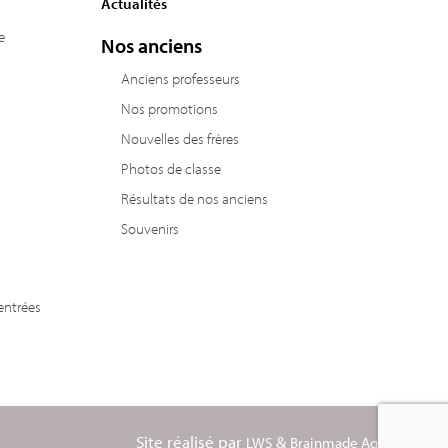
Actualités
e
Nos anciens
Anciens professeurs
Nos promotions
Nouvelles des frères
Photos de classe
Résultats de nos anciens
Souvenirs
entrées
Site réalisé par
&
LWS
Brainmade Agency