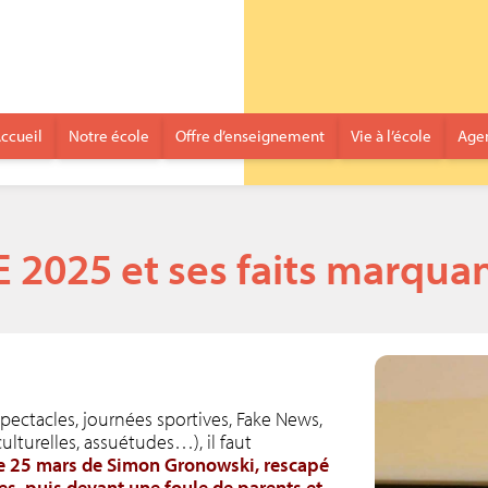
ccueil
Notre école
Offre d’enseignement
Vie à l’école
Age
E 2025 et ses faits marqua
pectacles, journées sportives, Fake News,
ulturelles, assuétudes…), il faut
le 25 mars de Simon Gronowski, rescapé
es, puis devant une foule de parents et