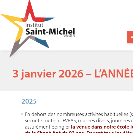
A
3 janvier 2026 – L’ANNÉ
2025
En dehors des nombreuses activités habituelles (s
sécurité routière, EVRAS, musées divers, journées c
assurément épingler
la venue dans notre école 
de la Shoah âgé de 93 ans. Devant tous les élèv