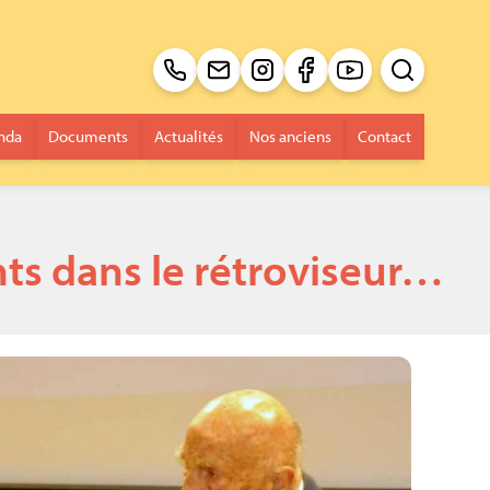
Recherche pour 
Envoi
nda
Documents
Actualités
Nos anciens
Contact
nts dans le rétroviseur…