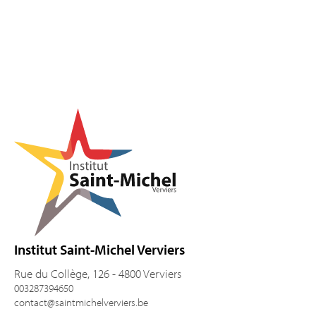
Pied de page
Institut Saint-Michel Verviers
Rue du Collège, 126 - 4800 Verviers
003287394650
contact@saintmichelverviers.be