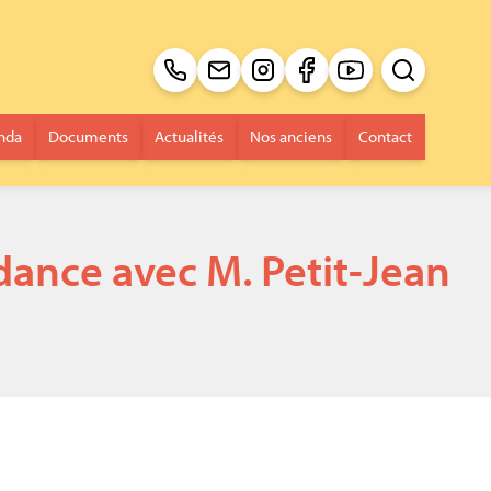
Recherche pour 
Envoi
nda
Documents
Actualités
Nos anciens
Contact
ance avec M. Petit-Jean