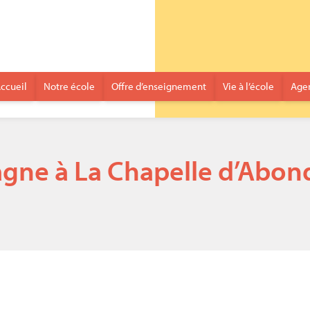
ccueil
Notre école
Offre d’enseignement
Vie à l’école
Age
gne à La Chapelle d’Abond