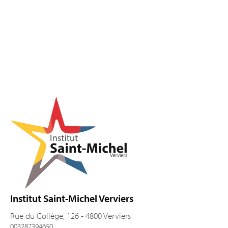
Pied de page
Institut Saint-Michel Verviers
Rue du Collège, 126 - 4800 Verviers
003287394650