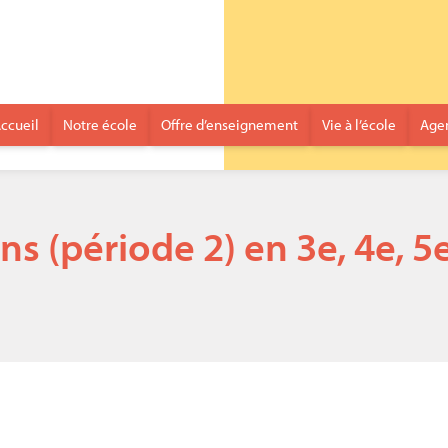
ccueil
Notre école
Offre d’enseignement
Vie à l’école
Age
ns (période 2) en 3e, 4e, 5