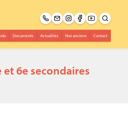
Recherche pour 
Envoi
nda
Documents
Actualités
Nos anciens
Contact
e et 6e secondaires