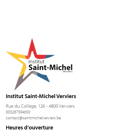
Pied de page
Institut Saint-Michel Verviers
Rue du Collège, 126 - 4800 Verviers
003287394650
contact@saintmichelverviers.be
Heures d'ouverture