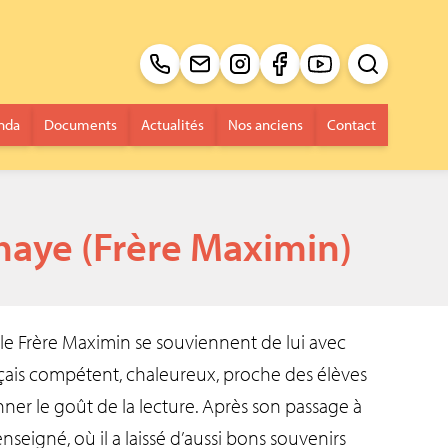
Recherche pour 
Envoi
nda
Documents
Actualités
Nos anciens
Contact
haye (Frère Maximin)
 le Frère Maximin se souviennent de lui avec
nçais compétent, chaleureux, proche des élèves
nner le goût de la lecture. Après son passage à
enseigné, où il a laissé d’aussi bons souvenirs