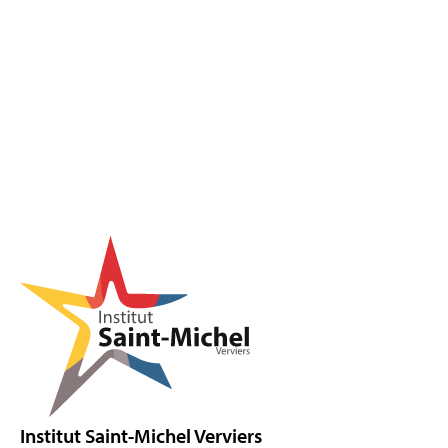
Pied de page
Institut Saint-Michel Verviers