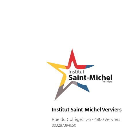
Pied de page
Institut Saint-Michel Verviers
Rue du Collège, 126 - 4800 Verviers
003287394650