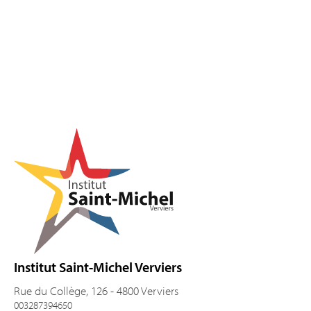
Pied de page
Institut Saint-Michel Verviers
Rue du Collège, 126 - 4800 Verviers
003287394650