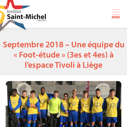
MENU
Septembre 2018 – Une équipe du
« Foot-étude » (3es et 4es) à
l’espace Tivoli à Liège