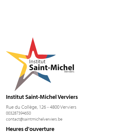
Pied de page
Institut Saint-Michel Verviers
Rue du Collège, 126 - 4800 Verviers
003287394650
contact@saintmichelverviers.be
Heures d'ouverture