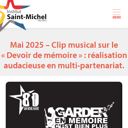
MENU
Mai 2025 – Clip musical sur le
« Devoir de mémoire » : réalisation
audacieuse en multi-partenariat.